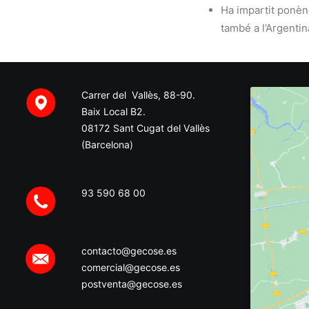
Ha impartit ponènc
també a l’Argentina
Carrer del Vallès, 88-90.
Baix Local B2.
08172 Sant Cugat del Vallès
(Barcelona)
93 590 68 00
contacto@gecose.es
comercial@gecose.es
postventa@gecose.es