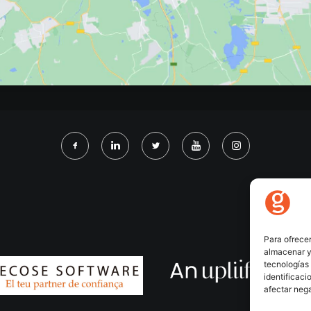
Para ofrecer
almacenar y/
tecnologías
identificaci
afectar nega