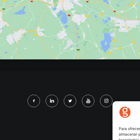
Para ofrecer
almacenar y/
tecnologías