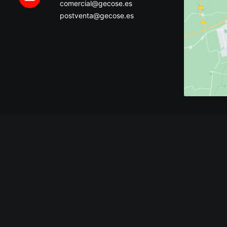
comercial@gecose.es
postventa@gecose.es