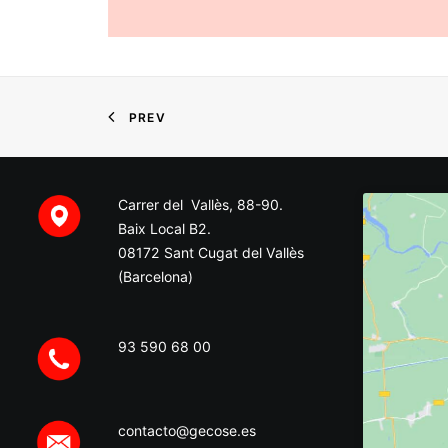
PREV
Carrer del Vallès, 88-90.
Baix Local B2.
08172 Sant Cugat del Vallès
(Barcelona)
93 590 68 00
contacto@gecose.es