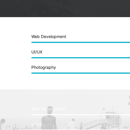
Web Development
UI/UX
Photography
Web Development
UI/UX