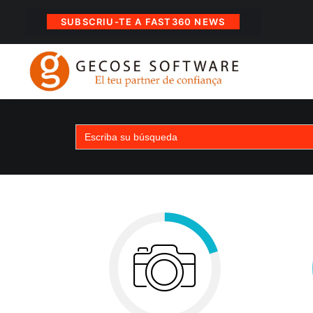
SUBSCRIU-TE A FAST360 NEWS
Search
for: