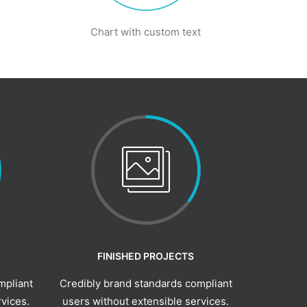
e
Chart with custom text
FINISHED PROJECTS
mpliant
Credibly brand standards compliant
rvices.
users without extensible services.