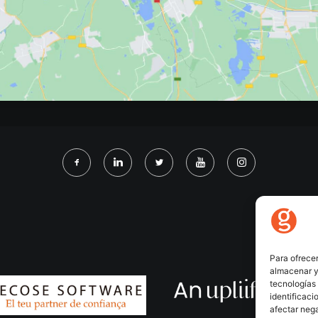
Para ofrecer
almacenar y/
tecnologías
identificaci
afectar nega