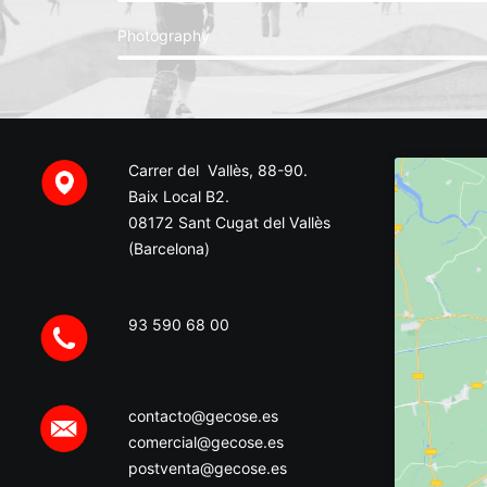
Photography
Carrer del Vallès, 88-90.
Baix Local B2.
08172 Sant Cugat del Vallès
(Barcelona)
93 590 68 00
contacto@gecose.es
comercial@gecose.es
postventa@gecose.es