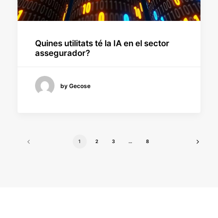
Quines utilitats té la IA en el sector
assegurador?
by Gecose
1
2
3
…
8