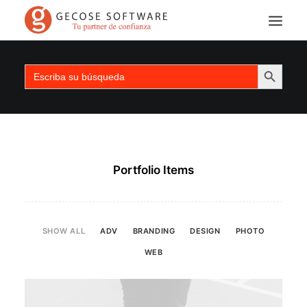
SEARCH 
Search
for:
Portfolio Items
Search
SHOW ALL
ADV
BRANDING
DESIGN
PHOTO
WEB