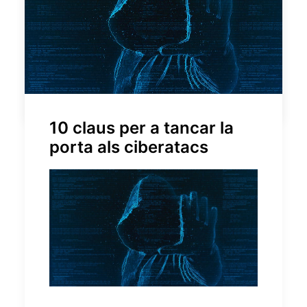
limitants associades siguin cosa del
passat.
La transformació digital no
esperarà per ningú
.
by Gecose
10 claus per a tancar la
porta als ciberatacs