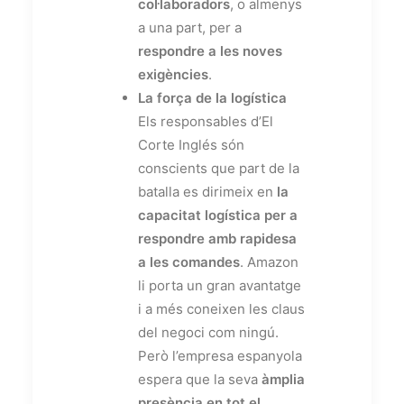
col·laboradors
, o almenys
a una part, per a
respondre a les noves
exigències
.
La força de la logística
Els responsables d’El
Corte Inglés són
conscients que part de la
batalla es dirimeix en
la
capacitat logística per a
respondre amb rapidesa
a les comandes
. Amazon
li porta un gran avantatge
i a més coneixen les claus
del negoci com ningú.
Però l’empresa espanyola
espera que la seva
àmplia
presència en tot el