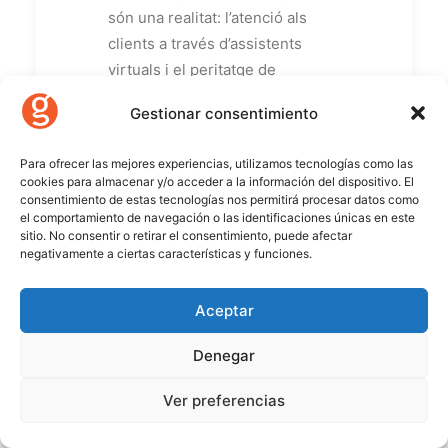
són una realitat: l’atenció als
clients a través d’assistents
virtuals i el peritatge de
sinistres.
Gestionar consentimiento
Tots dos processos estan
vinculats a la digitalització, ja
Para ofrecer las mejores experiencias, utilizamos tecnologías como las
cookies para almacenar y/o acceder a la información del dispositivo. El
que són solucions concebudes
consentimiento de estas tecnologías nos permitirá procesar datos como
per a donar resposta a un client
el comportamiento de navegación o las identificaciones únicas en este
sitio. No consentir o retirar el consentimiento, puede afectar
que cada vegada més es mou en
negativamente a ciertas características y funciones.
l’entorn digital. Per tant, tota la
cadena de valor del sector, amb
Aceptar
els mediadors al capdavant, han
de seguir molt atents a l’evolució
Denegar
d’aquesta mena d’iniciatives.
Ver preferencias
Mútua Madrilenya gestiona més
de 400.000 missatges a través