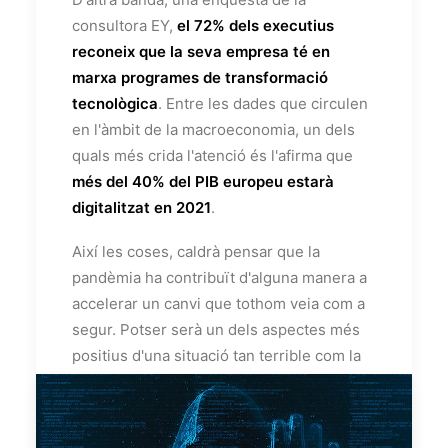
consultora EY,
el 72% dels executius
reconeix que la seva empresa té en
marxa programes de transformació
tecnològica
. Entre les dades que circulen
en l'àmbit de la macroeconomia, un dels
quals més crida l'atenció és l'afirma que
més del 40% del PIB europeu estarà
digitalitzat en 2021
.
Així les coses, caldrà pensar que la
pandèmia ha contribuït d'alguna manera a
accelerar un canvi que tothom veia com a
segur. Potser serà un dels aspectes més
positius d'una situació tan terrible com la
que encara estem vivint. Convé, no
obstant això, que les pimes no es relaxin
quan la crisi sanitària i les mesures