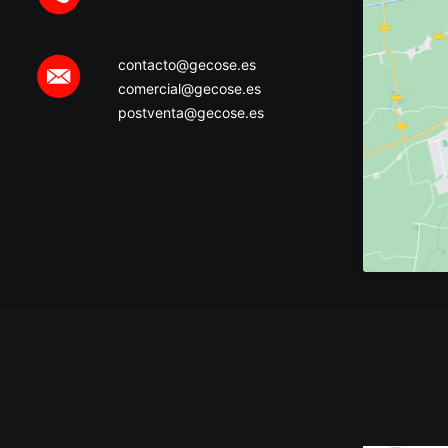
contacto@gecose.es
comercial@gecose.es
postventa@gecose.es